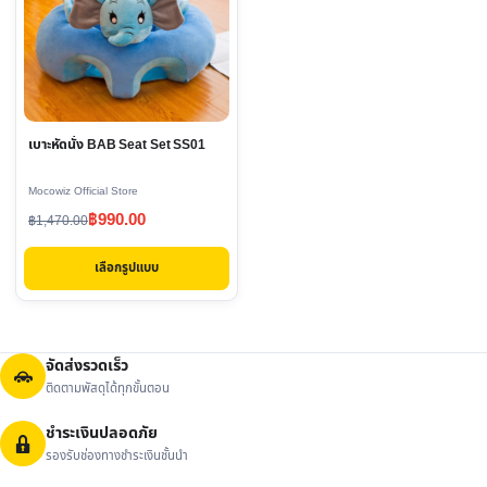
multiple
variants.
The
options
may
เบาะหัดนั่ง BAB Seat Set SS01
be
chosen
Mocowiz Official Store
on
Original
Current
฿
990.00
฿
1,470.00
the
price
price
product
เลือกรูปแบบ
was:
is:
page
฿1,470.00.
฿990.00.
จัดส่งรวดเร็ว
ติดตามพัสดุได้ทุกขั้นตอน
ชำระเงินปลอดภัย
รองรับช่องทางชำระเงินชั้นนำ