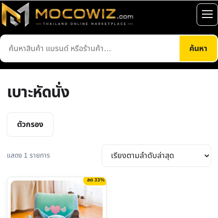
ข้าม
ไป
เปิ
ยัง
เมน
ค้นหา
เนื้อหา
ค้นหา
สินค้า
เบาะหัดนั่ง
ตัวกรอง
แสดง 1 รายการ
ลด 33%
This
product
has