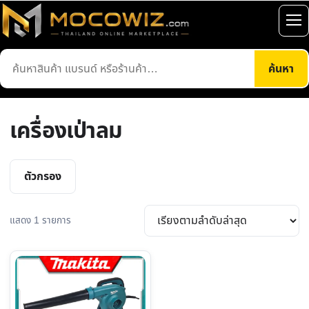
ข้าม
ไป
เปิ
ยัง
เมน
ค้นหา
เนื้อหา
ค้นหา
สินค้า
เครื่องเป่าลม
ตัวกรอง
แสดง 1 รายการ