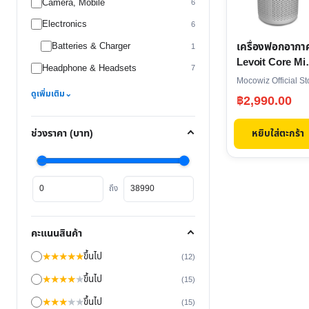
Camera, Mobile
6
Electronics
6
เครื่องฟอกอากา
Batteries & Charger
1
Levoit Core Mi
Headphone & Headsets
7
Air Purifier
Mocowiz Official St
ดูเพิ่มเติม
⌄
฿
2,990.00
หยิบใส่ตะกร้า
ช่วงราคา (บาท)
ราคา
ราคา
ถึง
ต่ำ
สูงสุด
สุด
คะแนนสินค้า
★
★
★
★
★
ขึ้นไป
(12)
★
★
★
★
★
ขึ้นไป
(15)
★
★
★
★
★
ขึ้นไป
(15)