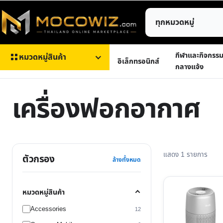
ข้าม
ค้นหา
ไป
สินค้า
ยัง
เนื้อหา
กีฬาและกิจกรร
หมวดหมู่สินค้า
อิเล็กทรอนิกส์
กลางแจ้ง
เครื่องฟอกอากาศ
แสดง 1 รายการ
ตัวกรอง
ล้างทั้งหมด
หมวดหมู่สินค้า
Accessories
12