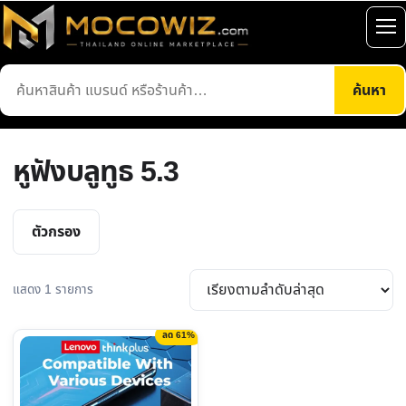
ข้าม
ไป
เปิ
ยัง
เมน
ค้นหา
เนื้อหา
ค้นหา
สินค้า
หูฟังบลูทูธ 5.3
ตัวกรอง
แสดง 1 รายการ
ลด 61%