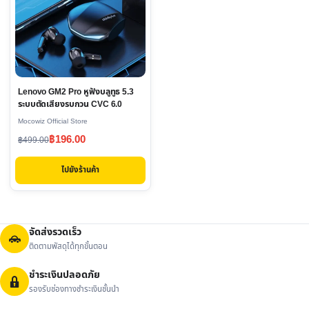
Lenovo GM2 Pro หูฟังบลูทูธ 5.3
ระบบตัดเสียงรบกวน CVC 6.0
Mocowiz Official Store
Original
Current
฿
196.00
฿
499.00
price
price
ไปยังร้านค้า
was:
is:
฿499.00.
฿196.00.
จัดส่งรวดเร็ว
ติดตามพัสดุได้ทุกขั้นตอน
ชำระเงินปลอดภัย
รองรับช่องทางชำระเงินชั้นนำ