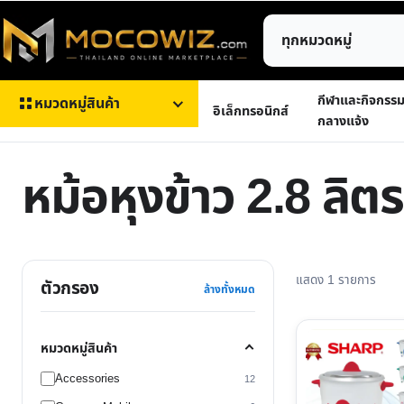
ข้าม
ค้นหา
ไป
สินค้า
ยัง
เนื้อหา
กีฬาและกิจกรร
หมวดหมู่สินค้า
อิเล็กทรอนิกส์
กลางแจ้ง
หม้อหุงข้าว 2.8 ลิตร
แสดง 1 รายการ
ตัวกรอง
ล้างทั้งหมด
This
หมวดหมู่สินค้า
product
Accessories
12
has