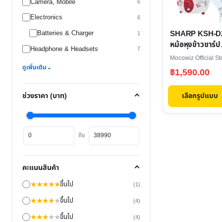
Camera, Mobile
multiple
6
variants.
Electronics
6
The
SHARP KSH-D
Batteries & Charger
1
options
หม้อหุงข้าวชาร์ป
Headphone & Headsets
7
may
2.8 ลิตร
Mocowiz Official St
be
ดูเพิ่มเติม
⌄
฿
1,590.00
chosen
on
เลือกรูปแบบ
ช่วงราคา (บาท)
the
product
ราคา
ราคา
page
ถึง
ต่ำ
สูงสุด
สุด
คะแนนสินค้า
★
★
★
★
★
ขึ้นไป
(1)
★
★
★
★
★
ขึ้นไป
(4)
★
★
★
★
★
ขึ้นไป
(4)