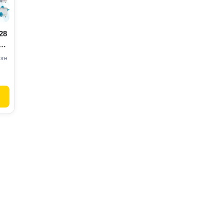
28
ore