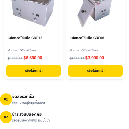
หม้อทอดใช้แก๊ส GDF12
หม้อทอดใช้แก๊ส GDF06
Mocowiz Official Store
Mocowiz Official Store
Original
Current
Original
Current
฿
6,590.00
฿
3,900.00
฿
9,900.00
฿
4,900.00
price
price
price
price
หยิบใส่ตะกร้า
หยิบใส่ตะกร้า
was:
is:
was:
is:
฿9,900.00.
฿6,590.00.
฿4,900.00.
฿3,900.00.
จัดส่งรวดเร็ว
01
ติดตามพัสดุได้ทุกขั้นตอน
ชำระเงินปลอดภัย
02
รองรับช่องทางชำระเงินชั้นนำ