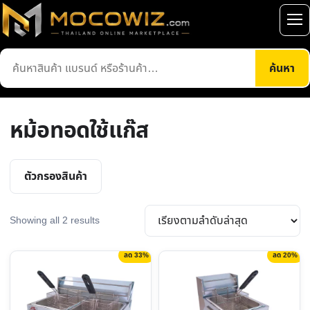
ข้าม
ไป
เปิ
ยัง
เมน
ค้นหา
เนื้อหา
ค้นหา
สินค้า
หม้อทอดใช้แก๊ส
ตัวกรองสินค้า
Sorted
Showing all 2 results
by
latest
ลด 33%
ลด 20%