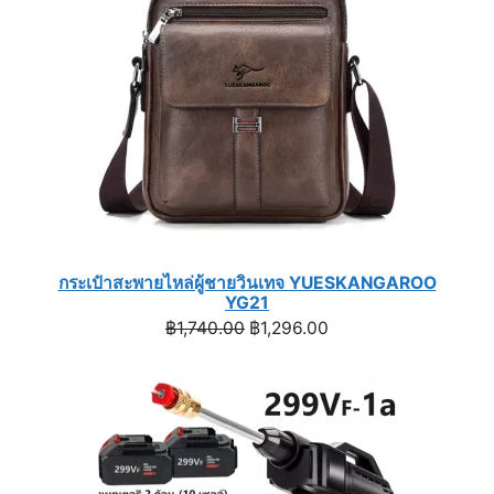
กระเป๋าสะพายไหล่ผู้ชายวินเทจ YUESKANGAROO
YG21
Original
Current
฿
1,740.00
฿
1,296.00
price
price
was:
is:
฿1,740.00.
฿1,296.00.