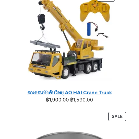
฿1,590.00.
฿990.00.
ON
SALE
รถเครนบังคับวิทยุ AO HAI Crane Truck
Original
Current
฿
1,900.00
฿
1,590.00
price
price
was:
is:
PRODU
SALE
฿1,900.00.
฿1,590.00.
ON
SALE