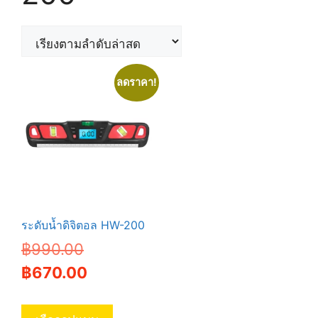
ลดราคา!
ระดับน้ำดิจิตอล HW-200
Original
฿
990.00
price
Current
฿
670.00
was:
price
This