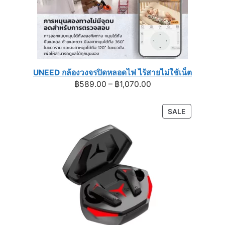
UNEED กล้องวงจรปิดหลอดไฟ ไร้สายไม่ใช้เน็ต
Price
฿
589.00
–
฿
1,070.00
range:
฿589.00
PRODUCT
SALE
through
ON
฿1,070.00
SALE