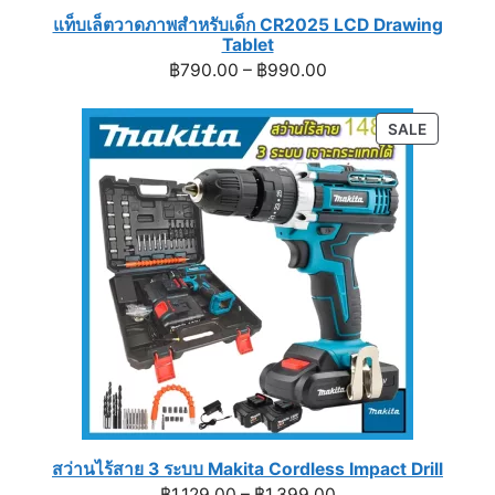
แท็บเล็ตวาดภาพสำหรับเด็ก CR2025 LCD Drawing
Tablet
Price
฿
790.00
–
฿
990.00
range:
฿790.00
PRODUC
SALE
through
ON
฿990.00
SALE
สว่านไร้สาย 3 ระบบ Makita Cordless Impact Drill
Price
฿
1,129.00
–
฿
1,399.00