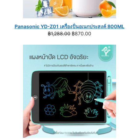
Panasonic YD-Z01 เครื่องปั่นอเนกประสงค์ 800ML
Original
Current
฿
1,288.00
฿
870.00
price
price
was:
is:
฿1,288.00.
฿870.00.