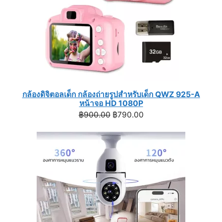
กล้องดิจิตอลเด็ก กล้องถ่ายรูปสำหรับเด็ก QWZ 925-A
หน้าจอ HD 1080P
Original
Current
฿
900.00
฿
790.00
price
price
was:
is:
฿900.00.
฿790.00.