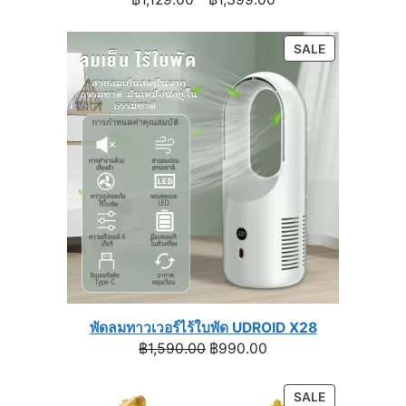
range:
฿1,129.00
PRODUCT
SALE
through
ON
฿1,399.00
SALE
พัดลมทาวเวอร์ไร้ใบพัด UDROID X28
Original
Current
฿
1,590.00
฿
990.00
price
price
was:
is:
PRODUCT
SALE