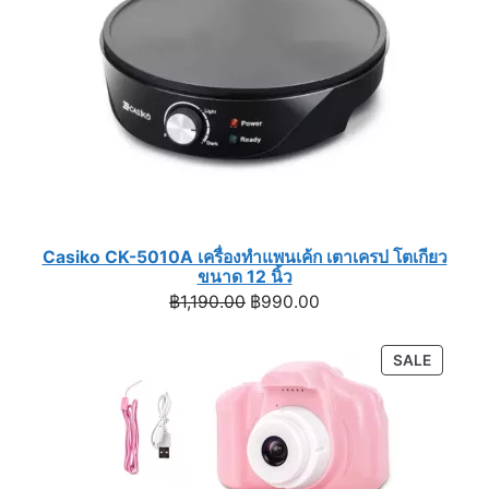
Casiko CK-5010A เครื่องทำแพนเค้ก เตาเครป โตเกียว
ขนาด 12 นิ้ว
Original
Current
฿
1,190.00
฿
990.00
price
price
was:
is:
PRODU
SALE
฿1,190.00.
฿990.00.
ON
SALE