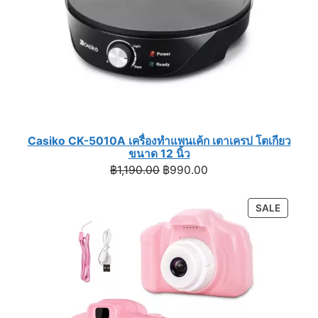
Casiko CK-5010A เครื่องทำแพนเค้ก เตาเครป โตเกียว
ขนาด 12 นิ้ว
Original
Current
฿
1,190.00
฿
990.00
price
price
was:
is:
PRODU
SALE
฿1,190.00.
฿990.00.
ON
SALE