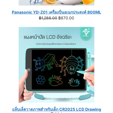
Panasonic YD-Z01 เครื่องปั่นอเนกประสงค์ 800ML
Original
Current
฿
1,288.00
฿
870.00
price
price
was:
is:
฿1,288.00.
฿870.00.
แท็บเล็ตวาดภาพสำหรับเด็ก CR2025 LCD Drawing