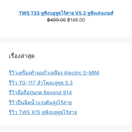
TWS T33 หูฟังบลูทูธไร้สาย V5.2 หูฟังเล่นเกมส์
Original
Current
฿
499.00
฿
148.00
price
price
was:
is:
฿499.00.
฿148.00.
เรื่องล่าสุด
รีวิวเครื่องทำนมถั่วเหลือง Alectric S-MINI
รีวิว TG-117 ลำโพงบลูทูธ 5.3
รีวิวมือถือปุ่มกด Beyond 914
รีวิวปืนฉีดน้ำแรงดันสูงไร้สาย
รีวิว TWS X15 หูฟังบลูทูธไร้สาย