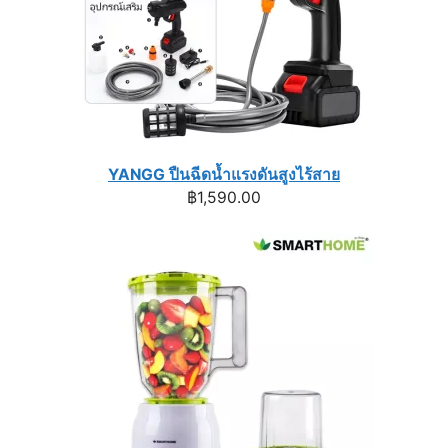
YANGG ปืนฉีดน้ำแรงดันสูงไร้สาย
฿
1,590.00