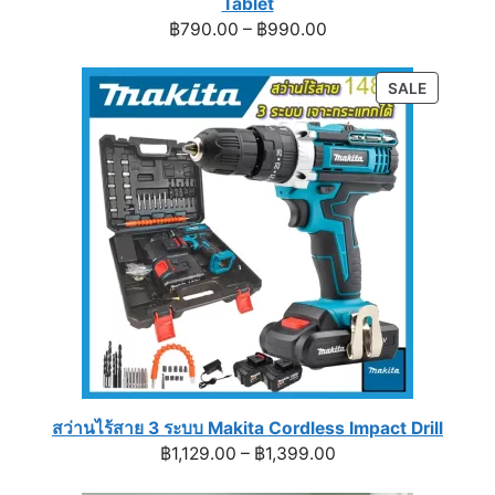
Tablet
Price
฿
790.00
–
฿
990.00
range:
฿790.00
PRODUC
SALE
through
ON
฿990.00
SALE
สว่านไร้สาย 3 ระบบ Makita Cordless Impact Drill
Price
฿
1,129.00
–
฿
1,399.00
range: