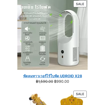
฿1,129.00
PRODUCT
SALE
through
ON
฿1,399.00
SALE
พัดลมทาวเวอร์ไร้ใบพัด UDROID X28
Original
Current
฿
1,590.00
฿
990.00
price
price
was:
is:
PRODUCT
SALE
฿1,590.00.
฿990.00.
ON
SALE