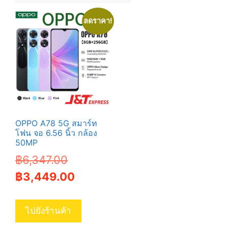
ลดราคา!
OPPO A78 5G สมาร์ท
โฟน จอ 6.56 นิ้ว กล้อง
50MP
Original
฿
6,347.00
price
Current
฿
3,449.00
was:
price
฿6,347.00.
is:
ไปยังร้านค้า
฿3,449.00.