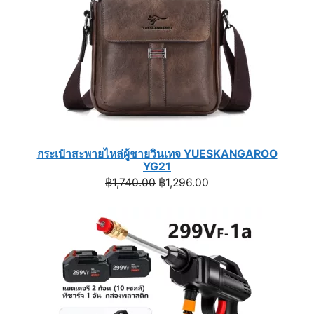
กระเป๋าสะพายไหล่ผู้ชายวินเทจ YUESKANGAROO
YG21
Original
Current
฿
1,740.00
฿
1,296.00
price
price
was:
is:
฿1,740.00.
฿1,296.00.