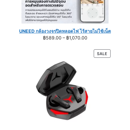
UNEED กล้องวงจรปิดหลอดไฟ ไร้สายไม่ใช้เน็ต
Price
฿
589.00
–
฿
1,070.00
range:
฿589.00
PRODUCT
SALE
through
ON
฿1,070.00
SALE