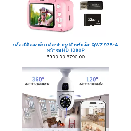
กล้องดิจิตอลเด็ก กล้องถ่ายรูปสำหรับเด็ก QWZ 925-A
หน้าจอ HD 1080P
Original
Current
฿
900.00
฿
790.00
price
price
was:
is:
฿900.00.
฿790.00.