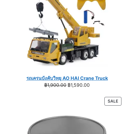
รถเครนบังคับวิทยุ AO HAI Crane Truck
Original
Current
฿
1,900.00
฿
1,590.00
price
price
was:
is:
PRODU
SALE
฿1,900.00.
฿1,590.00.
ON
SALE