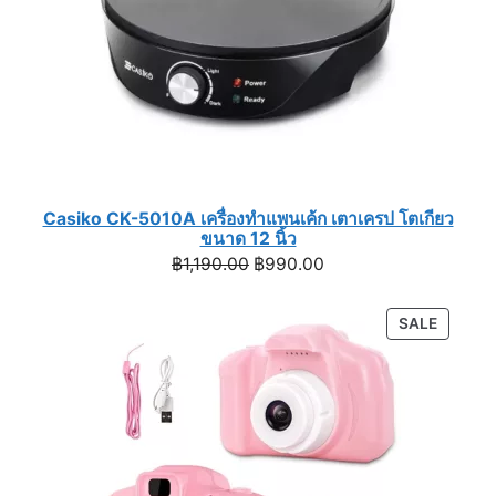
Casiko CK-5010A เครื่องทำแพนเค้ก เตาเครป โตเกียว
ขนาด 12 นิ้ว
Original
Current
฿
1,190.00
฿
990.00
price
price
was:
is:
PRODU
SALE
฿1,190.00.
฿990.00.
ON
SALE