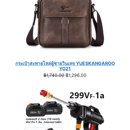
กระเป๋าสะพายไหล่ผู้ชายวินเทจ YUESKANGAROO
YG21
Original
Current
฿
1,740.00
฿
1,296.00
price
price
was:
is:
฿1,740.00.
฿1,296.00.