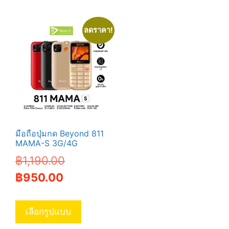
The
options
ลดราคา!
may
be
chosen
on
the
product
page
มือถือปุ่มกด Beyond 811
MAMA-S 3G/4G
Original
฿
1,190.00
Current
price
฿
950.00
price
was:
This
is:
฿1,190.00.
product
เลือกรูปแบบ
has
฿950.00.