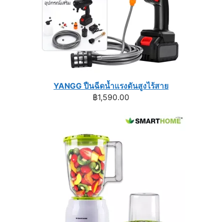
YANGG ปืนฉีดน้ำแรงดันสูงไร้สาย
฿
1,590.00