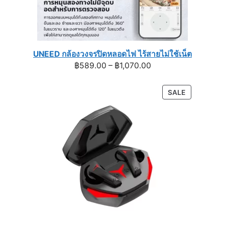
UNEED กล้องวงจรปิดหลอดไฟ ไร้สายไม่ใช้เน็ต
Price
฿
589.00
–
฿
1,070.00
range:
฿589.00
PRODUCT
SALE
through
ON
฿1,070.00
SALE