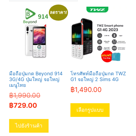
ลดราคา!
มือถือปุ่มกด Beyond 914
โทรศัพท์มือถือปุ่มกด TWZ
3G/4G ปุ่มใหญ่ จอใหญ่
G1 จอใหญ่ 2 Sims 4G
เมนูไทย
฿
1,490.00
Original
฿
1,990.00
This
Current
price
฿
729.00
product
เลือกรูปแบบ
price
was:
has
is:
฿1,990.00.
multiple
ไปยังร้านค้า
variants.
฿729.00.