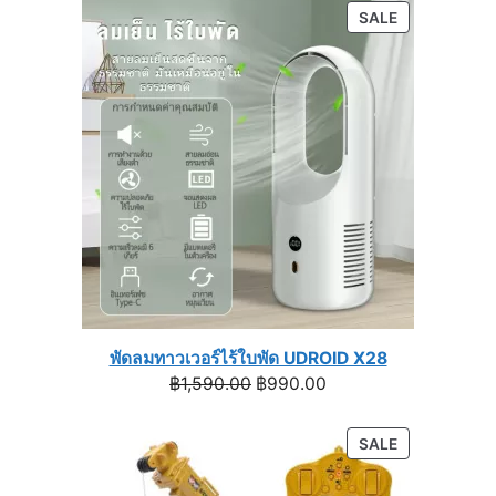
฿1,129.00
PRODUCT
SALE
through
ON
฿1,399.00
SALE
พัดลมทาวเวอร์ไร้ใบพัด UDROID X28
Original
Current
฿
1,590.00
฿
990.00
price
price
was:
is:
PRODUCT
SALE
฿1,590.00.
฿990.00.
ON
SALE