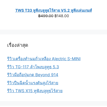
TWS T33 หูฟังบลูทูธไร้สาย V5.2 หูฟังเล่นเกมส์
Original
Current
฿
499.00
฿
148.00
price
price
was:
is:
฿499.00.
฿148.00.
เรื่องล่าสุด
รีวิวเครื่องทำนมถั่วเหลือง Alectric S-MINI
รีวิว TG-117 ลำโพงบลูทูธ 5.3
รีวิวมือถือปุ่มกด Beyond 914
รีวิวปืนฉีดน้ำแรงดันสูงไร้สาย
รีวิว TWS X15 หูฟังบลูทูธไร้สาย