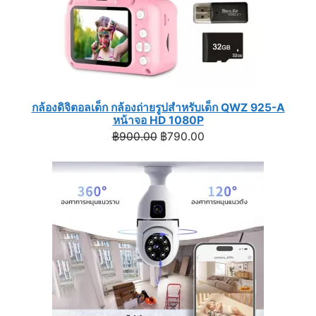
กล้องดิจิตอลเด็ก กล้องถ่ายรูปสำหรับเด็ก QWZ 925-A
หน้าจอ HD 1080P
Original
Current
฿
900.00
฿
790.00
price
price
was:
is:
฿900.00.
฿790.00.