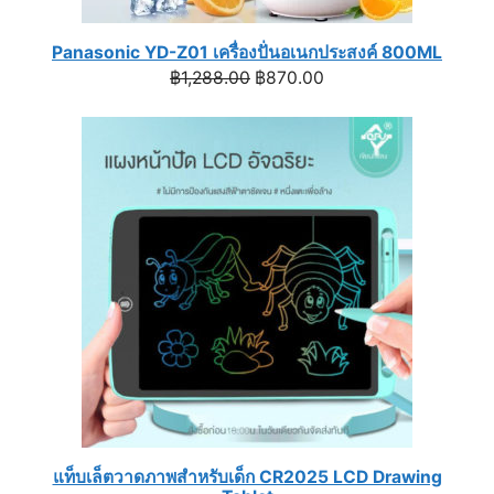
Panasonic YD-Z01 เครื่องปั่นอเนกประสงค์ 800ML
Original
Current
฿
1,288.00
฿
870.00
price
price
was:
is:
฿1,288.00.
฿870.00.
แท็บเล็ตวาดภาพสำหรับเด็ก CR2025 LCD Drawing