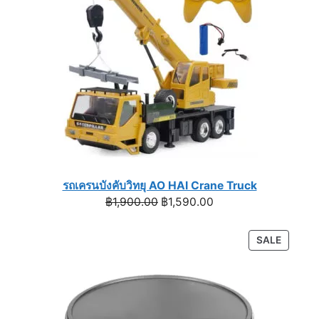
รถเครนบังคับวิทยุ AO HAI Crane Truck
Original
Current
฿
1,900.00
฿
1,590.00
price
price
was:
is:
PRODU
SALE
฿1,900.00.
฿1,590.00.
ON
SALE