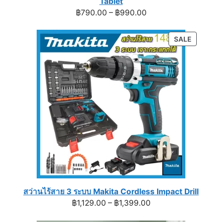
Tablet
Price
฿
790.00
–
฿
990.00
range:
฿790.00
PRODUC
SALE
through
ON
฿990.00
SALE
สว่านไร้สาย 3 ระบบ Makita Cordless Impact Drill
Price
฿
1,129.00
–
฿
1,399.00
range: