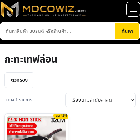
ข้าม
ไป
เปิ
ยัง
เมน
ค้นหา
เนื้อหา
ค้นหา
สินค้า
กะทะเทฟล่อน
ตัวกรอง
แสดง 1 รายการ
ลด 41%