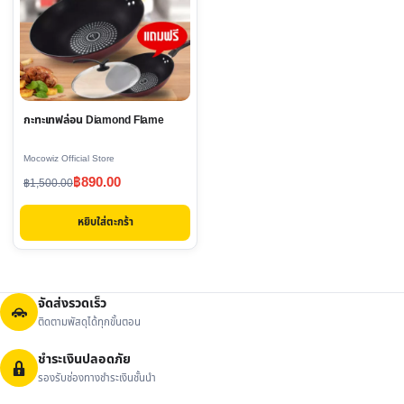
กะทะเทฟล่อน Diamond Flame
Mocowiz Official Store
Original
Current
฿
890.00
฿
1,500.00
price
price
หยิบใส่ตะกร้า
was:
is:
฿1,500.00.
฿890.00.
จัดส่งรวดเร็ว
ติดตามพัสดุได้ทุกขั้นตอน
ชำระเงินปลอดภัย
รองรับช่องทางชำระเงินชั้นนำ