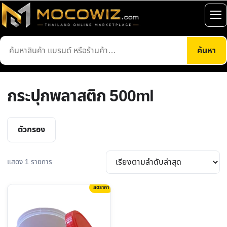
ข้าม
ไป
เปิ
ยัง
เมน
ค้นหา
เนื้อหา
ค้นหา
สินค้า
กระปุกพลาสติก 500ml
ตัวกรอง
แสดง 1 รายการ
ลดราคา
This
product
has