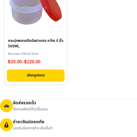
multiple
variants.
The
options
may
กระปุกพลาสติกใสฝาแดง กว้าง 4 นิ้ว
be
500ML
chosen
Mocowiz Official Store
on
Price
฿
20.00
–
฿
220.00
the
range:
product
เลือกรูปแบบ
฿20.00
page
through
฿220.00
จัดส่งรวดเร็ว
ติดตามพัสดุได้ทุกขั้นตอน
ชำระเงินปลอดภัย
รองรับช่องทางชำระเงินชั้นนำ