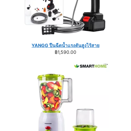
YANGG ปืนฉีดน้ำแรงดันสูงไร้สาย
฿
1,590.00