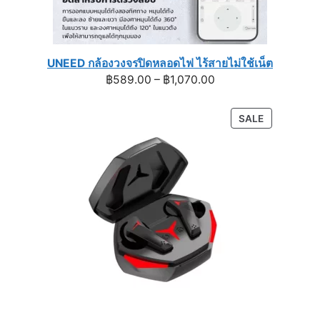
UNEED กล้องวงจรปิดหลอดไฟ ไร้สายไม่ใช้เน็ต
Price
฿
589.00
–
฿
1,070.00
range:
฿589.00
PRODUCT
SALE
through
ON
฿1,070.00
SALE