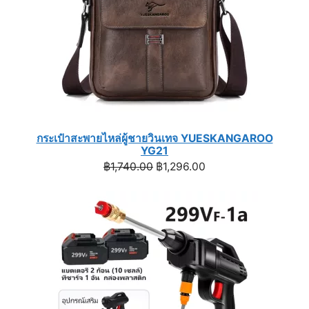
กระเป๋าสะพายไหล่ผู้ชายวินเทจ YUESKANGAROO
YG21
Original
Current
฿
1,740.00
฿
1,296.00
price
price
was:
is:
฿1,740.00.
฿1,296.00.