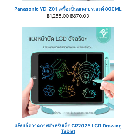
Panasonic YD-Z01 เครื่องปั่นอเนกประสงค์ 800ML
Original
Current
฿
1,288.00
฿
870.00
price
price
was:
is:
฿1,288.00.
฿870.00.
แท็บเล็ตวาดภาพสำหรับเด็ก CR2025 LCD Drawing
Tablet