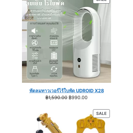
through
ON
฿1,399.00
SALE
พัดลมทาวเวอร์ไร้ใบพัด UDROID X28
Original
Current
฿
1,590.00
฿
990.00
price
price
was:
is:
PRODUCT
SALE
฿1,590.00.
฿990.00.
ON
SALE