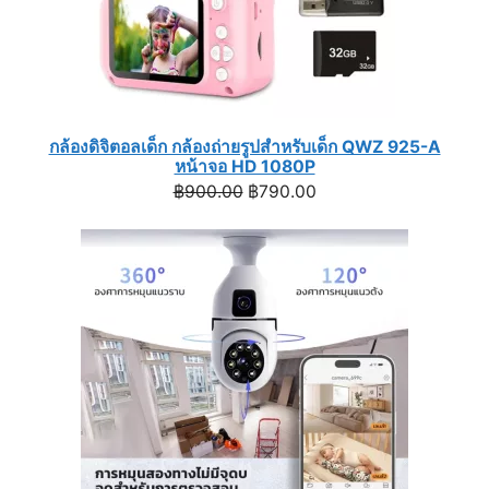
กล้องดิจิตอลเด็ก กล้องถ่ายรูปสำหรับเด็ก QWZ 925-A
หน้าจอ HD 1080P
Original
Current
฿
900.00
฿
790.00
price
price
was:
is:
฿900.00.
฿790.00.