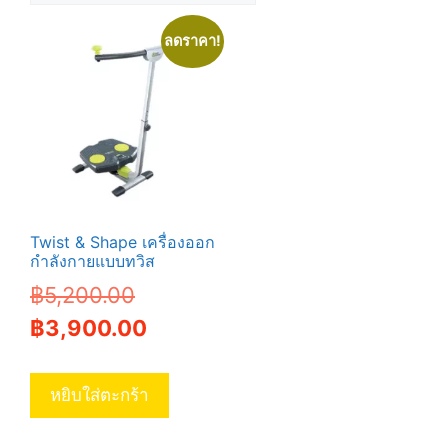
ลดราคา!
Twist & Shape เครื่องออก
กำลังกายแบบทวิส
Original
฿
5,200.00
price
Current
฿
3,900.00
was:
price
฿5,200.00.
is:
หยิบใส่ตะกร้า
฿3,900.00.