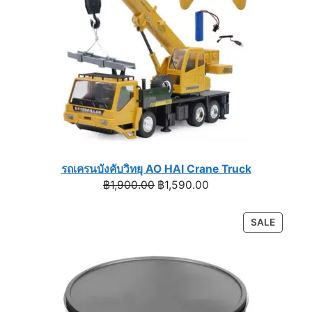
รถเครนบังคับวิทยุ AO HAI Crane Truck
Original
Current
฿
1,900.00
฿
1,590.00
price
price
was:
is:
PRODU
SALE
฿1,900.00.
฿1,590.00.
ON
SALE