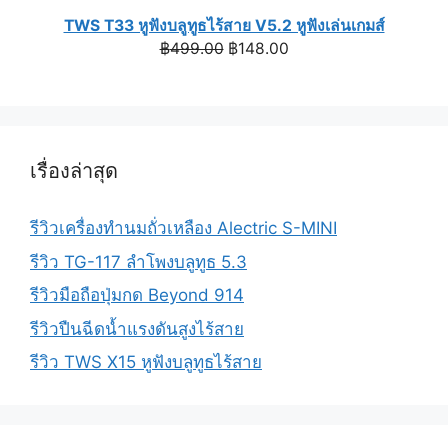
TWS T33 หูฟังบลูทูธไร้สาย V5.2 หูฟังเล่นเกมส์
Original
Current
฿
499.00
฿
148.00
price
price
was:
is:
฿499.00.
฿148.00.
เรื่องล่าสุด
รีวิวเครื่องทำนมถั่วเหลือง Alectric S-MINI
รีวิว TG-117 ลำโพงบลูทูธ 5.3
รีวิวมือถือปุ่มกด Beyond 914
รีวิวปืนฉีดน้ำแรงดันสูงไร้สาย
รีวิว TWS X15 หูฟังบลูทูธไร้สาย