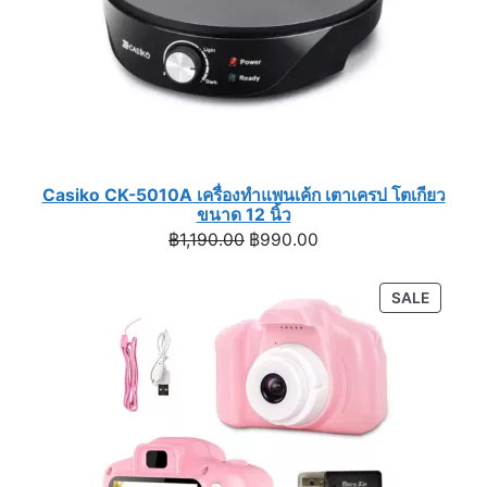
Casiko CK-5010A เครื่องทำแพนเค้ก เตาเครป โตเกียว
ขนาด 12 นิ้ว
Original
Current
฿
1,190.00
฿
990.00
price
price
was:
is:
PRODU
SALE
฿1,190.00.
฿990.00.
ON
SALE