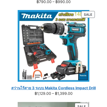
Price
฿
790.00
–
฿
990.00
range:
฿790.00
PRODUC
SALE
through
ON
฿990.00
SALE
สว่านไร้สาย 3 ระบบ Makita Cordless Impact Drill
Price
฿
1,129.00
–
฿
1,399.00
range:
฿1,129.00
PRODUCT
SALE