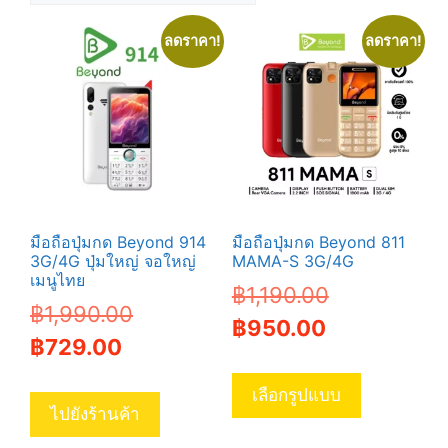
ลดราคา!
ลดราคา!
มือถือปุ่มกด Beyond 914
มือถือปุ่มกด Beyond 811
3G/4G ปุ่มใหญ่ จอใหญ่
MAMA-S 3G/4G
เมนูไทย
Original
฿
1,190.00
Original
฿
1,990.00
Current
price
฿
950.00
Current
price
฿
729.00
price
was:
This
price
was:
is:
฿1,190.00.
product
เลือกรูปแบบ
is:
฿1,990.00.
ไปยังร้านค้า
has
฿950.00.
฿729.00.
multiple