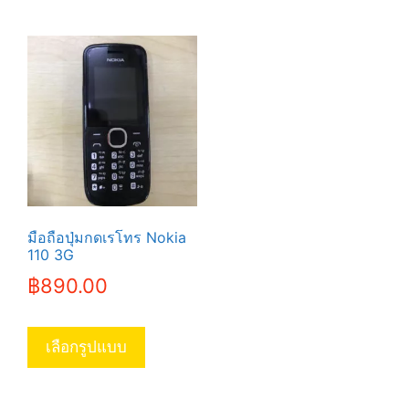
มือถือปุ่มกดเรโทร Nokia
110 3G
฿
890.00
This
product
เลือกรูปแบบ
has
multiple