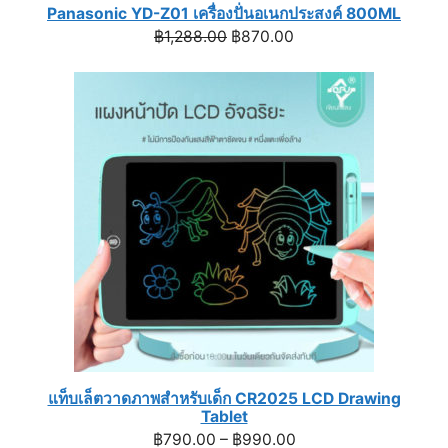
Panasonic YD-Z01 เครื่องปั่นอเนกประสงค์ 800ML
Original
Current
฿
1,288.00
฿
870.00
price
price
was:
is:
฿1,288.00.
฿870.00.
แท็บเล็ตวาดภาพสำหรับเด็ก CR2025 LCD Drawing
Tablet
Price
฿
790.00
–
฿
990.00