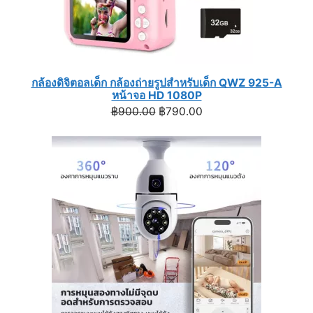
กล้องดิจิตอลเด็ก กล้องถ่ายรูปสำหรับเด็ก QWZ 925-A
หน้าจอ HD 1080P
Original
Current
฿
900.00
฿
790.00
price
price
was:
is:
฿900.00.
฿790.00.