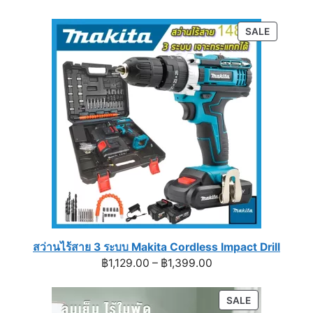
range:
฿790.00
PRODUC
SALE
through
ON
฿990.00
SALE
สว่านไร้สาย 3 ระบบ Makita Cordless Impact Drill
Price
฿
1,129.00
–
฿
1,399.00
range:
฿1,129.00
PRODUCT
SALE
through