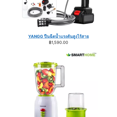
YANGG ปืนฉีดน้ำแรงดันสูงไร้สาย
฿
1,590.00