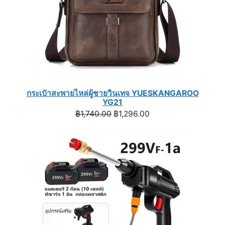
กระเป๋าสะพายไหล่ผู้ชายวินเทจ YUESKANGAROO
YG21
Original
Current
฿
1,740.00
฿
1,296.00
price
price
was:
is:
฿1,740.00.
฿1,296.00.