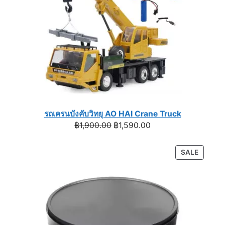
รถเครนบังคับวิทยุ AO HAI Crane Truck
Original
Current
฿
1,900.00
฿
1,590.00
price
price
was:
is:
PRODU
SALE
฿1,900.00.
฿1,590.00.
ON
SALE