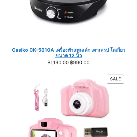
Casiko CK-5010A เครื่องทำแพนเค้ก เตาเครป โตเกียว
ขนาด 12 นิ้ว
Original
Current
฿
1,190.00
฿
990.00
price
price
was:
is:
PRODU
SALE
฿1,190.00.
฿990.00.
ON
SALE