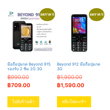
variants.
The
ลดราคา!
ลดราคา!
options
may
be
chosen
on
the
product
page
มือถือปุ่มกด Beyond 915
Beyond 912 มือถือปุ่มกด
รองรับ 2 ซิม 2G 3G
3G
Original
Original
฿
990.00
฿
1,900.00
price
Current
price
Current
฿
709.00
฿
1,590.00
was:
price
was:
price
฿990.00.
is:
฿1,900.00.
is:
ไปยังร้านค้า
หยิบใส่ตะกร้า
฿709.00.
฿1,590.00