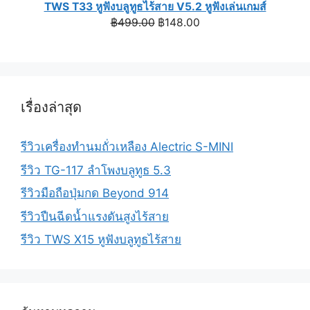
TWS T33 หูฟังบลูทูธไร้สาย V5.2 หูฟังเล่นเกมส์
Original
Current
฿
499.00
฿
148.00
price
price
was:
is:
฿499.00.
฿148.00.
เรื่องล่าสุด
รีวิวเครื่องทำนมถั่วเหลือง Alectric S-MINI
รีวิว TG-117 ลำโพงบลูทูธ 5.3
รีวิวมือถือปุ่มกด Beyond 914
รีวิวปืนฉีดน้ำแรงดันสูงไร้สาย
รีวิว TWS X15 หูฟังบลูทูธไร้สาย