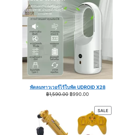
ON
฿1,399.00
SALE
พัดลมทาวเวอร์ไร้ใบพัด UDROID X28
Original
Current
฿
1,590.00
฿
990.00
price
price
was:
is:
PRODUCT
SALE
฿1,590.00.
฿990.00.
ON
SALE