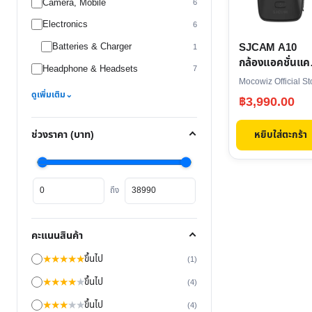
Camera, Mobile
6
Electronics
6
SJCAM A10
Batteries & Charger
1
กล้องแอคชั่นแค
Headphone & Headsets
7
ติดตัวตำรวจ มี
Mocowiz Official St
อินฟราเรด
ดูเพิ่มเติม
⌄
฿
3,990.00
หยิบใส่ตะกร้า
ช่วงราคา (บาท)
ราคา
ราคา
ถึง
ต่ำ
สูงสุด
สุด
คะแนนสินค้า
★
★
★
★
★
ขึ้นไป
(1)
★
★
★
★
★
ขึ้นไป
(4)
★
★
★
★
★
ขึ้นไป
(4)