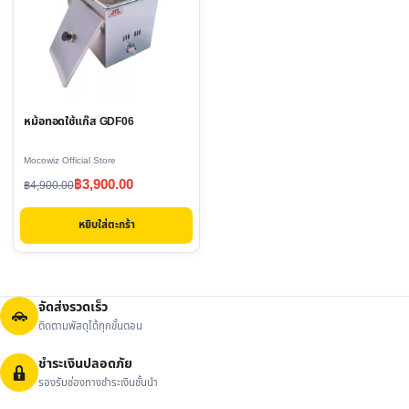
หม้อทอดใช้แก๊ส GDF06
Mocowiz Official Store
Original
Current
฿
3,900.00
฿
4,900.00
price
price
หยิบใส่ตะกร้า
was:
is:
฿4,900.00.
฿3,900.00.
จัดส่งรวดเร็ว
ติดตามพัสดุได้ทุกขั้นตอน
ชำระเงินปลอดภัย
รองรับช่องทางชำระเงินชั้นนำ