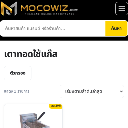
ข้าม
ไป
เปิ
ยัง
เมน
ค้นหา
เนื้อหา
ค้นหา
สินค้า
เตาทอดใช้แก๊ส
ตัวกรอง
แสดง 1 รายการ
ลด 20%