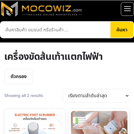
ข้าม
ไป
เปิ
ยัง
เมน
ค้นหา
เนื้อหา
ค้นหา
สินค้า
เครื่องขัดส้นเท้าแตกไฟฟ้า
ตัวกรอง
Sorted
Showing all 2 results
by
latest
This
product
has