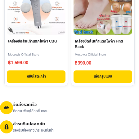
multiple
variants.
The
options
may
เครื่องขัดส้นเท้าแตกไฟฟ้า CBG
เครื่องขัดส้นเท้าแตกไฟฟ้า Find
be
Back
chosen
Mocowiz Official Store
Mocowiz Official Store
on
฿
1,599.00
฿
390.00
the
product
หยิบใส่ตะกร้า
เลือกรูปแบบ
page
จัดส่งรวดเร็ว
ติดตามพัสดุได้ทุกขั้นตอน
ชำระเงินปลอดภัย
รองรับช่องทางชำระเงินชั้นนำ