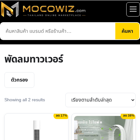
ข้าม
ไป
เปิ
ยัง
เมน
ค้นหา
เนื้อหา
ค้นหา
สินค้า
พัดลมทาวเวอร์
ตัวกรอง
Sorted
Showing all 2 results
by
latest
ลด 17%
ลด 38%