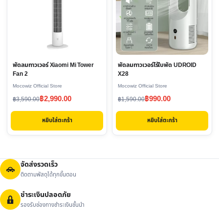
พัดลมทาวเวอร์ Xiaomi Mi Tower
พัดลมทาวเวอร์ไร้ใบพัด UDROID
Fan 2
X28
Mocowiz Official Store
Mocowiz Official Store
Original
Current
Original
Current
฿
2,990.00
฿
990.00
฿
3,590.00
฿
1,590.00
price
price
price
price
หยิบใส่ตะกร้า
หยิบใส่ตะกร้า
was:
is:
was:
is:
฿3,590.00.
฿2,990.00.
฿1,590.00.
฿990.00.
จัดส่งรวดเร็ว
ติดตามพัสดุได้ทุกขั้นตอน
ชำระเงินปลอดภัย
รองรับช่องทางชำระเงินชั้นนำ