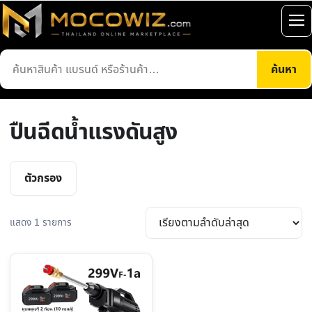
ข้าม
ไป
เปิ
ยัง
เมน
ค้นหา
เนื้อหา
ค้นหา
สินค้า
ปืนฉีดน้ำแรงดันสูง
ตัวกรอง
แสดง 1 รายการ