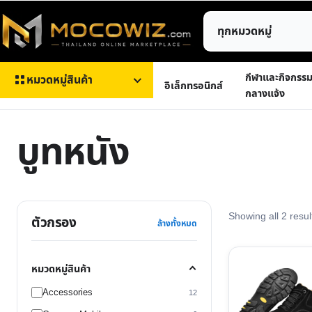
ข้าม
ค้นหา
ไป
สินค้า
ยัง
เนื้อหา
กีฬาและกิจกรร
หมวดหมู่สินค้า
อิเล็กทรอนิกส์
กลางแจ้ง
บูทหนัง
Showing all 2 resul
ตัวกรอง
ล้างทั้งหมด
This
หมวดหมู่สินค้า
product
Accessories
12
has