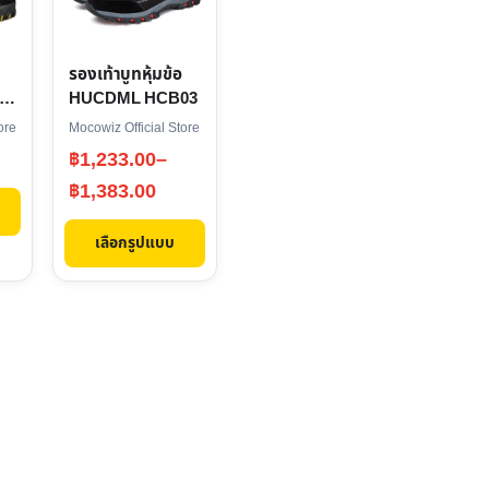
multiple
variants.
The
รองเท้าบูทหุ้มข้อ
options
HUCDML HCB03
may
ore
Mocowiz Official Store
be
Price
฿
1,233.00
–
chosen
range:
฿
1,383.00
on
฿1,233.00
the
เลือกรูปแบบ
through
product
฿1,383.00
page