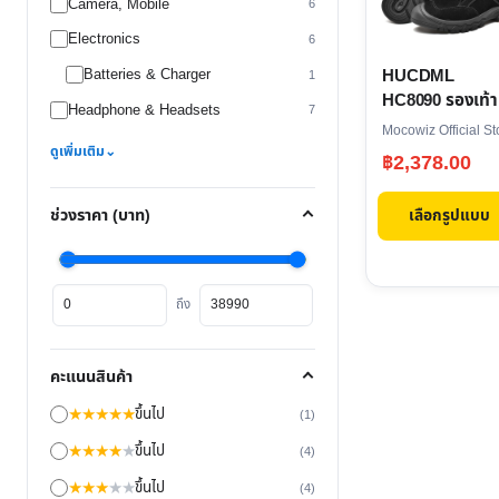
Camera, Mobile
multiple
6
variants.
Electronics
6
The
HUCDML
Batteries & Charger
1
options
HC8090 รองเท้า
Headphone & Headsets
7
may
บูทปืนเขาเดินป่า
Mocowiz Official St
หนังแท้
be
ดูเพิ่มเติม
⌄
฿
2,378.00
chosen
on
เลือกรูปแบบ
ช่วงราคา (บาท)
the
product
ราคา
ราคา
page
ถึง
ต่ำ
สูงสุด
สุด
คะแนนสินค้า
★
★
★
★
★
ขึ้นไป
(1)
★
★
★
★
★
ขึ้นไป
(4)
★
★
★
★
★
ขึ้นไป
(4)