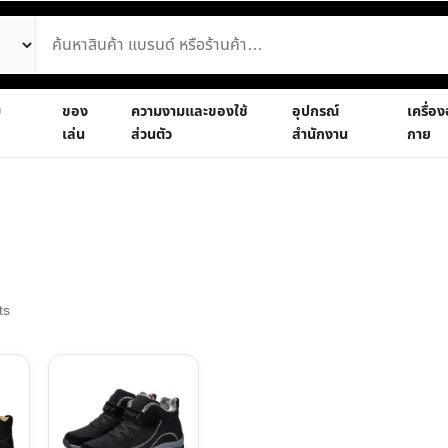
ม
ของ
ความงามและของใช้
อุปกรณ์
เครื่อ
เล่น
ส่วนตัว
สำนักงาน
กาย
Sorted
ts
by
latest
This
product
has