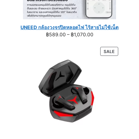
UNEED กล้องวงจรปิดหลอดไฟ ไร้สายไม่ใช้เน็ต
Price
฿
589.00
–
฿
1,070.00
range:
฿589.00
PRODUCT
SALE
through
ON
฿1,070.00
SALE