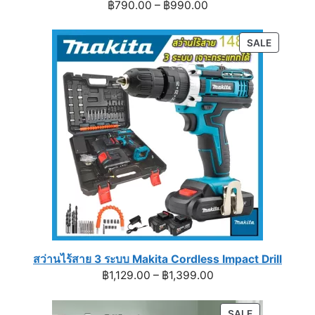
Price
฿
790.00
–
฿
990.00
range:
฿790.00
PRODUC
SALE
through
ON
฿990.00
SALE
สว่านไร้สาย 3 ระบบ Makita Cordless Impact Drill
Price
฿
1,129.00
–
฿
1,399.00
range:
฿1,129.00
PRODUCT
SALE