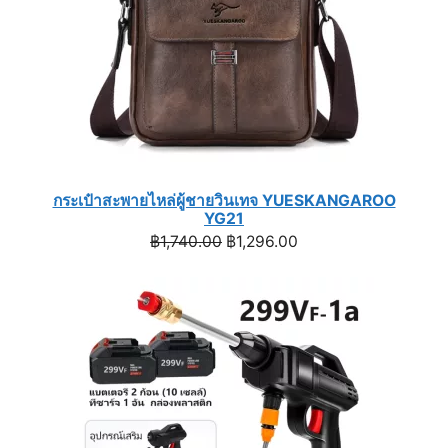
กระเป๋าสะพายไหล่ผู้ชายวินเทจ YUESKANGAROO
YG21
Original
Current
฿
1,740.00
฿
1,296.00
price
price
was:
is:
฿1,740.00.
฿1,296.00.