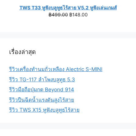
TWS T33 หูฟังบลูทูธไร้สาย V5.2 หูฟังเล่นเกมส์
Original
Current
฿
499.00
฿
148.00
price
price
was:
is:
฿499.00.
฿148.00.
เรื่องล่าสุด
รีวิวเครื่องทำนมถั่วเหลือง Alectric S-MINI
รีวิว TG-117 ลำโพงบลูทูธ 5.3
รีวิวมือถือปุ่มกด Beyond 914
รีวิวปืนฉีดน้ำแรงดันสูงไร้สาย
รีวิว TWS X15 หูฟังบลูทูธไร้สาย