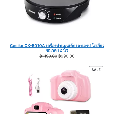
Casiko CK-5010A เครื่องทำแพนเค้ก เตาเครป โตเกียว
ขนาด 12 นิ้ว
Original
Current
฿
1,190.00
฿
990.00
price
price
was:
is:
PRODU
SALE
฿1,190.00.
฿990.00.
ON
SALE