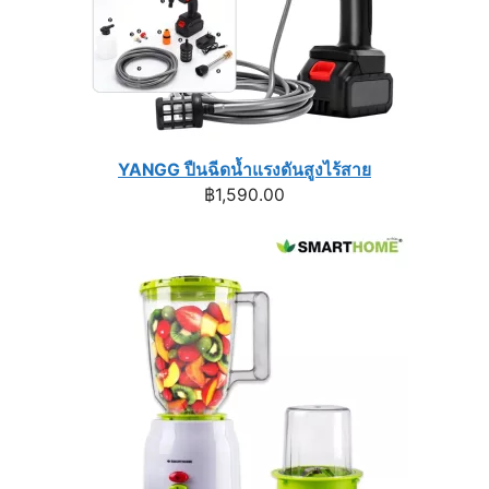
YANGG ปืนฉีดน้ำแรงดันสูงไร้สาย
฿
1,590.00