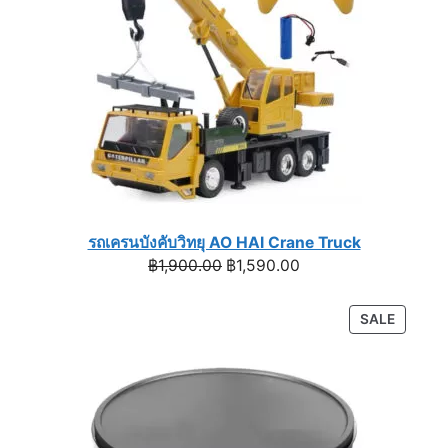
รถเครนบังคับวิทยุ AO HAI Crane Truck
Original
Current
฿
1,900.00
฿
1,590.00
price
price
was:
is:
PRODU
SALE
฿1,900.00.
฿1,590.00.
ON
SALE