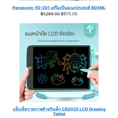
Panasonic YD-Z01 เครื่องปั่นอเนกประสงค์ 800ML
Original
Current
฿
1,288.00
฿
870.00
price
price
was:
is:
฿1,288.00.
฿870.00.
แท็บเล็ตวาดภาพสำหรับเด็ก CR2025 LCD Drawing
Tablet