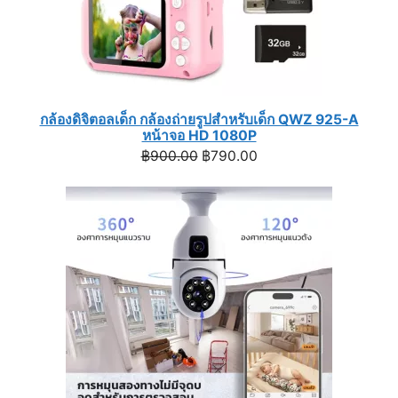
กล้องดิจิตอลเด็ก กล้องถ่ายรูปสำหรับเด็ก QWZ 925-A
หน้าจอ HD 1080P
Original
Current
฿
900.00
฿
790.00
price
price
was:
is:
฿900.00.
฿790.00.