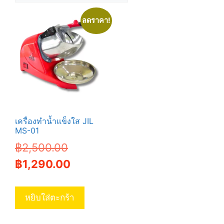
ลดราคา!
เครื่องทำน้ำแข็งใส JIL
MS-01
Original
฿
2,500.00
price
Current
฿
1,290.00
was:
price
฿2,500.00.
is:
หยิบใส่ตะกร้า
฿1,290.00.