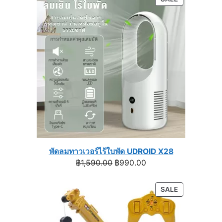
through
ON
฿1,399.00
SALE
พัดลมทาวเวอร์ไร้ใบพัด UDROID X28
Original
Current
฿
1,590.00
฿
990.00
price
price
was:
is:
PRODUCT
SALE
฿1,590.00.
฿990.00.
ON
SALE