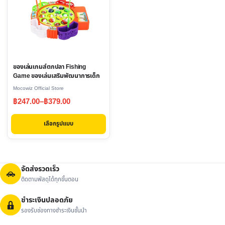
multiple
variants.
The
options
may
ของเล่นเกมส์ตกปลา Fishing
be
Game ของเล่นเสริมพัฒนาการเด็ก
chosen
Mocowiz Official Store
on
Price
฿
247.00
–
฿
379.00
the
range:
product
เลือกรูปแบบ
฿247.00
page
through
฿379.00
จัดส่งรวดเร็ว
ติดตามพัสดุได้ทุกขั้นตอน
ชำระเงินปลอดภัย
รองรับช่องทางชำระเงินชั้นนำ