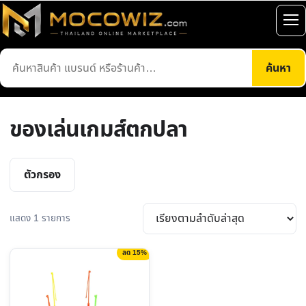
ข้าม
ไป
เปิ
ยัง
เมน
ค้นหา
เนื้อหา
ค้นหา
สินค้า
ของเล่นเกมส์ตกปลา
ตัวกรอง
แสดง 1 รายการ
ลด 15%
This
product
has