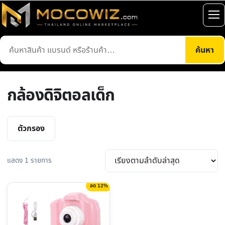
ข้าม
ไป
เปิ
ยัง
เมน
ค้นหา
เนื้อหา
ค้นหา
สินค้า
กล้องดิจิตอลเด็ก
ตัวกรอง
แสดง 1 รายการ
ลด 12%
This
product
has