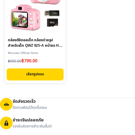
multiple
variants.
The
options
may
กล้องดิจิตอลเด็ก กล้องถ่ายรูป
be
สำหรับเด็ก QWZ 925-A หน้าจอ HD
chosen
1080P
Mocowiz Official Store
on
Original
Current
฿
790.00
฿
900.00
the
price
price
product
เลือกรูปแบบ
was:
is:
page
฿900.00.
฿790.00.
จัดส่งรวดเร็ว
ติดตามพัสดุได้ทุกขั้นตอน
ชำระเงินปลอดภัย
รองรับช่องทางชำระเงินชั้นนำ