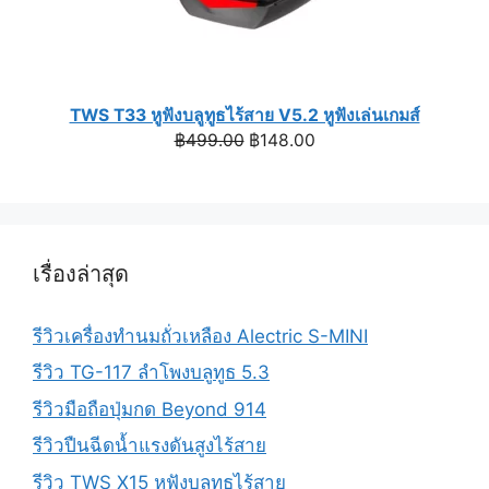
TWS T33 หูฟังบลูทูธไร้สาย V5.2 หูฟังเล่นเกมส์
Original
Current
฿
499.00
฿
148.00
price
price
was:
is:
฿499.00.
฿148.00.
เรื่องล่าสุด
รีวิวเครื่องทำนมถั่วเหลือง Alectric S-MINI
รีวิว TG-117 ลำโพงบลูทูธ 5.3
รีวิวมือถือปุ่มกด Beyond 914
รีวิวปืนฉีดน้ำแรงดันสูงไร้สาย
รีวิว TWS X15 หูฟังบลูทูธไร้สาย