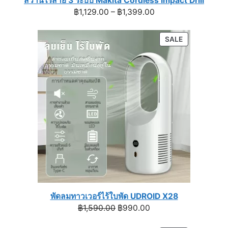
สว่านไร้สาย 3 ระบบ Makita Cordless Impact Drill
Price
฿
1,129.00
–
฿
1,399.00
range:
฿1,129.00
PRODUCT
SALE
through
ON
฿1,399.00
SALE
พัดลมทาวเวอร์ไร้ใบพัด UDROID X28
Original
Current
฿
1,590.00
฿
990.00
price
price