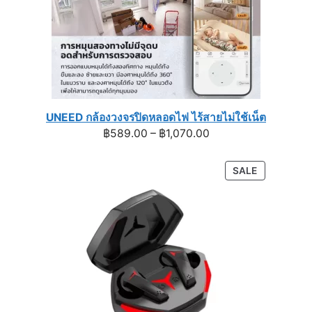
UNEED กล้องวงจรปิดหลอดไฟ ไร้สายไม่ใช้เน็ต
Price
฿
589.00
–
฿
1,070.00
range:
฿589.00
PRODUCT
SALE
through
ON
฿1,070.00
SALE