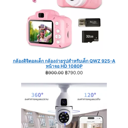
กล้องดิจิตอลเด็ก กล้องถ่ายรูปสำหรับเด็ก QWZ 925-A
หน้าจอ HD 1080P
Original
Current
฿
900.00
฿
790.00
price
price
was:
is:
฿900.00.
฿790.00.