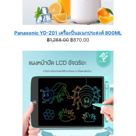
Panasonic YD-Z01 เครื่องปั่นอเนกประสงค์ 800ML
Original
Current
฿
1,288.00
฿
870.00
price
price
was:
is:
฿1,288.00.
฿870.00.