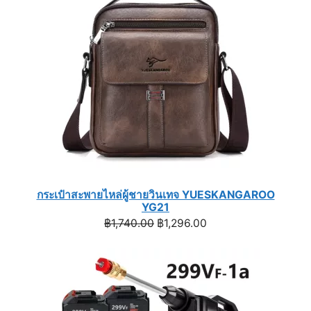
SALE
กระเป๋าสะพายไหล่ผู้ชายวินเทจ YUESKANGAROO
YG21
Original
Current
฿
1,740.00
฿
1,296.00
price
price
was:
is:
฿1,740.00.
฿1,296.00.