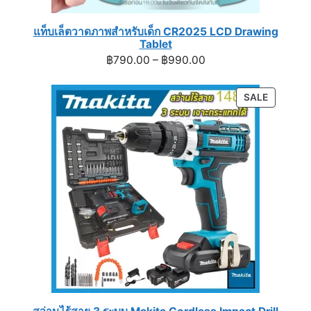
แท็บเล็ตวาดภาพสำหรับเด็ก CR2025 LCD Drawing
Tablet
Price
฿
790.00
–
฿
990.00
range:
฿790.00
PRODUC
SALE
through
ON
฿990.00
SALE