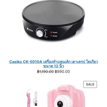
Casiko CK-5010A เครื่องทำแพนเค้ก เตาเครป โตเกียว
ขนาด 12 นิ้ว
Original
Current
฿
1,190.00
฿
990.00
price
price
was:
is:
PRODU
SALE
฿1,190.00.
฿990.00.
ON
SALE